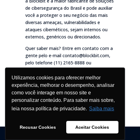
a Blockbit é a maior fabricante de soluções
de cibersegurança do Brasil e pode auxiliar
você a proteger o seu negócio das mais
diversas ameaças, vulnerabilidades e
ataques cibernéticos, sejam internos ou
externos, genéricos ou direcionados.
Quer saber mais? Entre em contato com a
gente pelo e-mail contato@blockbit.com,
pelo telefone (11) 2165-8888 ou
pelo
WhatsApp (11) 5039-2127
e conheça
nossas soluções.
Utilizamos cookies para oferecer melhor
experiência, melhorar o desempenho, analisar
como você interage em nosso site e
personalizar conteúdo. Para saber mais sobre,
leia nossa política de privacidade.
Saiba mais
Recusar Cookies
Aceitar Cookies
© Blockbit 2026