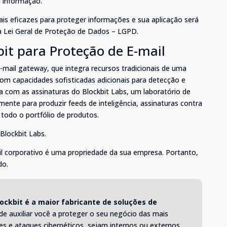
a informação.
ais eficazes para proteger informações e sua aplicação será
da Lei Geral de Proteção de Dados – LGPD.
bit para Proteção de E-mail
-mail gateway, que integra recursos tradicionais de uma
om capacidades sofisticadas adicionais para detecção e
a com as assinaturas do Blockbit Labs, um laboratório de
mente para produzir feeds de inteligência, assinaturas contra
todo o portfólio de produtos.
Blockbit Labs.
l corporativo é uma propriedade da sua empresa. Portanto,
do.
lockbit
é a maior fabricante de soluções de
e auxiliar você a proteger o seu negócio das mais
es e ataques cibernéticos, sejam internos ou externos,