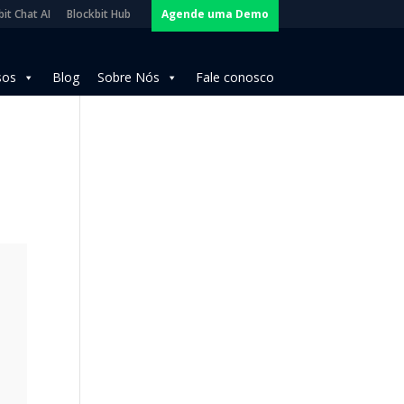
it Chat AI
Blockbit Hub
Agende uma Demo
sos
Blog
Sobre Nós
Fale conosco