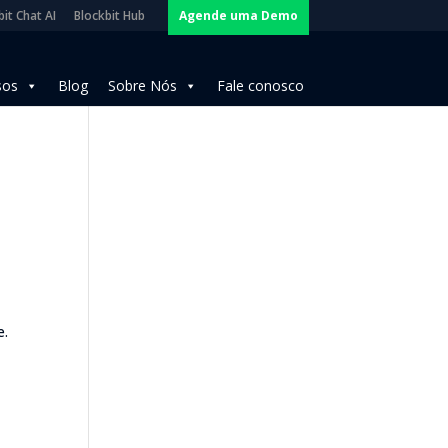
it Chat AI
Blockbit Hub
Agende uma Demo
sos
Blog
Sobre Nós
Fale conosco
e.