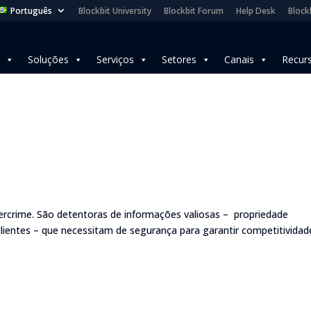
Português
Blockbit University
Blockbit Forum
Help Desk
Blockb
Soluções
Serviços
Setores
Canais
Recur
bercrime. São detentoras de informações valiosas – propriedade
clientes – que necessitam de segurança para garantir competitividad