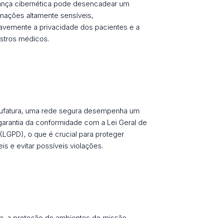
ança cibernética pode desencadear um
mações altamente sensíveis,
emente a privacidade dos pacientes e a
istros médicos.
nufatura, uma rede segura desempenha um
garantia da conformidade com a Lei Geral de
LGPD), o que é crucial para proteger
is e evitar possíveis violações.
ia, a proteção de ambientes de missão