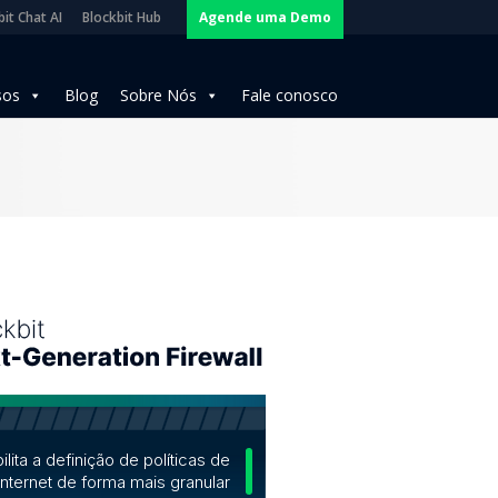
it Chat AI
Blockbit Hub
Agende uma Demo
sos
Blog
Sobre Nós
Fale conosco
ilita a definição de políticas de
nternet de forma mais granular