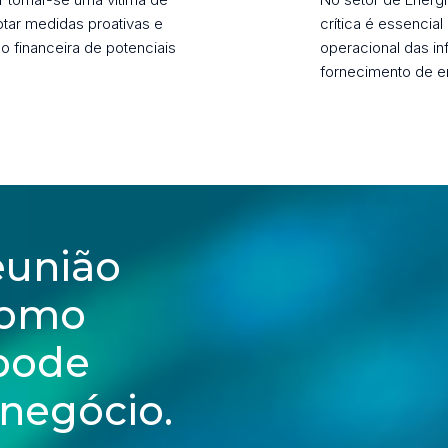
otar medidas proativas e
crítica é essencial
ão financeira de potenciais
operacional das in
fornecimento de en
eunião
como
 pode
 negócio.