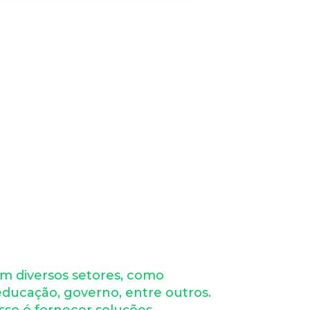
em diversos setores, como
educação, governo, entre outros.
so é fornecer soluções