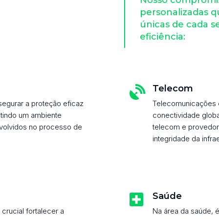
personalizadas 
únicas de cada s
eficiência:
Telecom

segurar a proteção eficaz
Telecomunicações 
ntindo um ambiente
conectividade globa
nvolvidos no processo de
telecom e provedore
integridade da infr
Saúde

 crucial fortalecer a
Na área da saúde, 