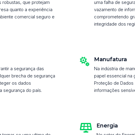
 robustas, que protejam
uma falha de segur
esa quanto a experiência
vazamento de infor
biente comercial seguro e
comprometendo grav
integridade dos reg
Manufatura

rantir a segurança das
Na indústria de ma
alquer brecha de segurança
papel essencial na 
roteger os dados
Proteção de Dados (
a segurança do país.
informações sensíve
Energia

ar tornar-se uma vítima de
No setor de Energ