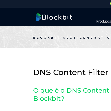
Produtos
BLOCKBIT NEXT-GENERATIO
DNS Content Filter
O que é o DNS Content F
Blockbit?​