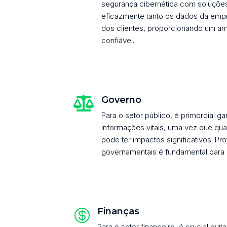
segurança cibernética com soluções
eficazmente tanto os dados da empr
dos clientes, proporcionando um am
confiável.
Governo

Para o setor público, é primordial ga
informações vitais, uma vez que qu
pode ter impactos significativos. P
governamentais é fundamental para 
Finanças

Para o setor financeiro, é crucial evit