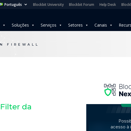
Português
Blockbit University
Blockbit Forum
Help Desk
Blockb
Soluções
Serviços
Setores
Canais
Recur
N FIREWALL
ilter da
Possib
acesso à i