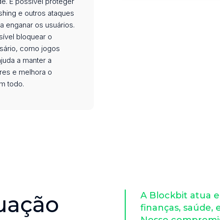
e. É possível proteger
shing e outros ataques
a enganar os usuários.
ível bloquear o
ário, como jogos
ajuda a manter a
res e melhora o
m todo.
A Blockbit atua 
uação
finanças, saúde, 
Nosso compromis