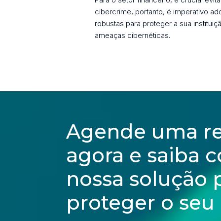
cibercrime, portanto, é imperativo ad
robustas para proteger a sua instituiç
ameaças cibernéticas.
Agende uma r
agora e saiba 
nossa solução
proteger o seu